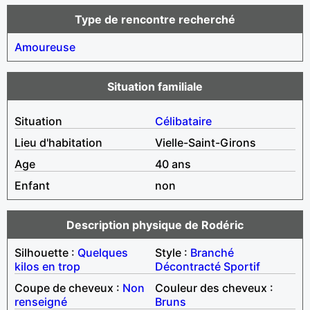
Type de rencontre recherché
Amoureuse
Situation familiale
Situation
Célibataire
Lieu d'habitation
Vielle-Saint-Girons
Age
40 ans
Enfant
non
Description physique de Rodéric
Silhouette :
Quelques
Style :
Branché
kilos en trop
Décontracté
Sportif
Coupe de cheveux :
Non
Couleur des cheveux :
renseigné
Bruns