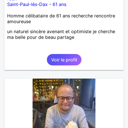
Saint-Paul-lès-Dax
-
61 ans
Homme célibataire de 61 ans recherche rencontre
amoureuse
un naturel sincère avenant et optimiste je cherche
ma belle pour de beau partage
Voir le profil