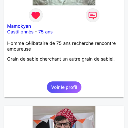
Mamokyan
Castillonnès
-
75 ans
Homme célibataire de 75 ans recherche rencontre
amoureuse
Grain de sable cherchant un autre grain de sable!!
Voir le profil