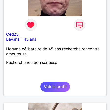
Ced25
Bavans
-
45 ans
Homme célibataire de 45 ans recherche rencontre
amoureuse
Recherche relation sérieuse
Voir le profil