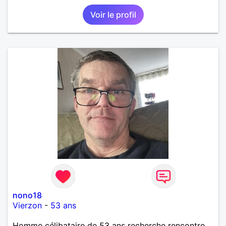
sensible doux câlin et franc. PS je n'habite pas à
Voir le profil
Marseille mes fans de l'équipe de l'OM je suis du
département de la Nièvre 58
nono18
Vierzon
-
53 ans
Homme célibataire de 53 ans recherche rencontre