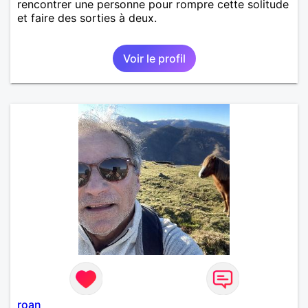
rencontrer une personne pour rompre cette solitude
et faire des sorties à deux.
Voir le profil
roan