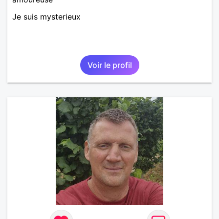
Je suis mysterieux
Voir le profil