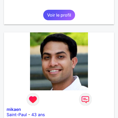
Voir le profil
mikaen
Saint-Paul
-
43 ans