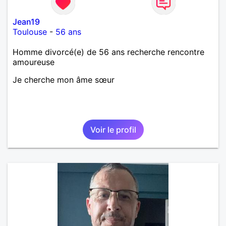
Jean19
Toulouse
-
56 ans
Homme divorcé(e) de 56 ans recherche rencontre
amoureuse
Je cherche mon âme sœur
Voir le profil