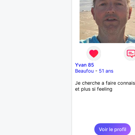
Yvan 85
Beaufou
-
51 ans
Je cherche a faire connai
et plus si feeling
Voir le profil