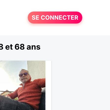
SE CONNECTER
 et 68 ans