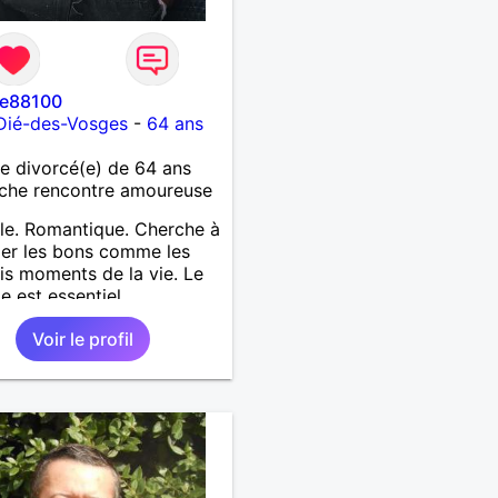
ne88100
Dié-des-Vosges
-
64 ans
 divorcé(e) de 64 ans
che rencontre amoureuse
le. Romantique. Cherche à
er les bons comme les
s moments de la vie. Le
e est essentiel
Voir le profil