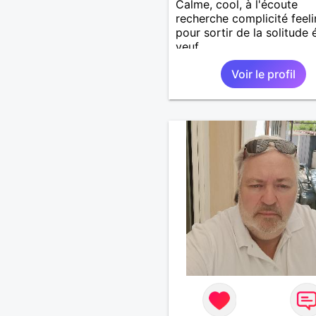
Calme, cool, à l'écoute
recherche complicité feel
pour sortir de la solitude 
veuf
Voir le profil