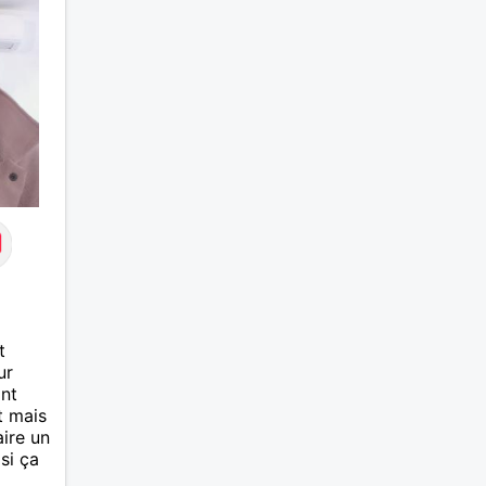
des moments de détente , de
loisirs et d'intimités dans le
respect mutuel sur ma région du
57/54.
t
ur
ant
t mais
aire un
si ça