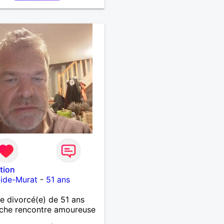
tion
tide-Murat
-
51 ans
 divorcé(e) de 51 ans
che rencontre amoureuse