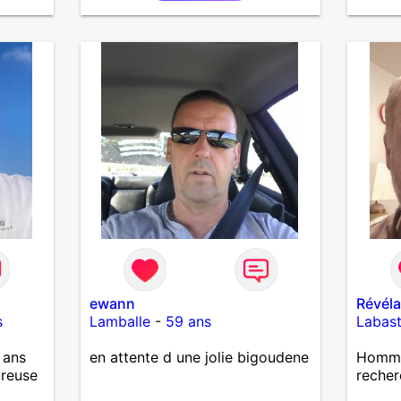
dessin, photographie, Trouver
une sorte de complice en
écriture, en dessin, en
photographie. Eventuellement
plus si bonnes vibrations. Ne
pouvant me déplacer autrement
qu'en transports en commun ou
à pieds, arrangez-vous pour
être de Caen ou des environs
immédiats. Ou bien déménagez.
C'est vous qui voyez. Pour
d'autres photos, demandez-moi
l'accès à mon album privé.
ewann
Révéla
s
Lamballe
-
59 ans
Labas
 ans
en attente d une jolie bigoudene
Homme
ureuse
recher