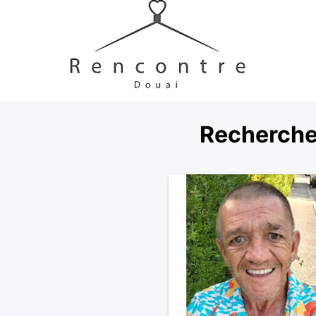
Recherche