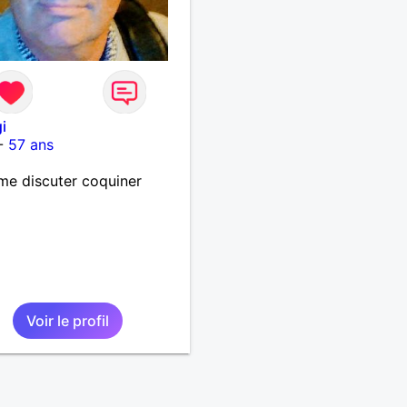
i
-
57 ans
me discuter coquiner
Voir le profil