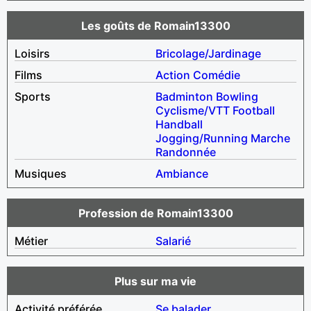
Les goûts de Romain13300
Loisirs
Bricolage/Jardinage
Films
Action
Comédie
Sports
Badminton
Bowling
Cyclisme/VTT
Football
Handball
Jogging/Running
Marche
Randonnée
Musiques
Ambiance
Profession de Romain13300
Métier
Salarié
Plus sur ma vie
Activité préférée
Se balader