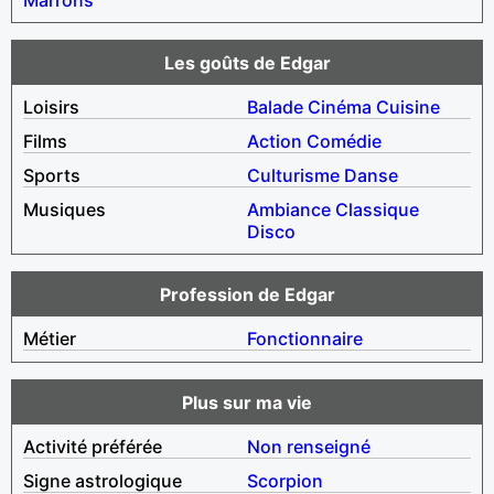
Les goûts de Edgar
Loisirs
Balade
Cinéma
Cuisine
Films
Action
Comédie
Sports
Culturisme
Danse
Musiques
Ambiance
Classique
Disco
Profession de Edgar
Métier
Fonctionnaire
Plus sur ma vie
Activité préférée
Non renseigné
Signe astrologique
Scorpion