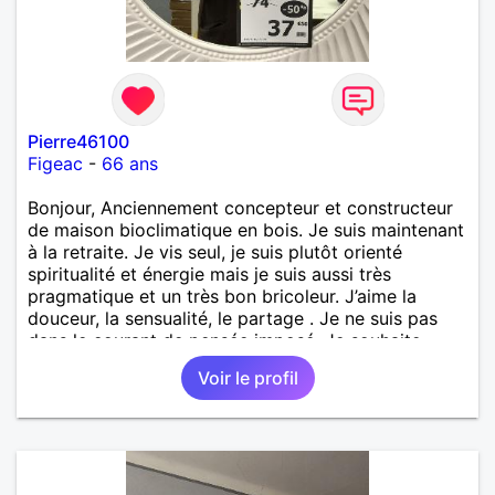
Pierre46100
Figeac
-
66 ans
Bonjour, Anciennement concepteur et constructeur
de maison bioclimatique en bois. Je suis maintenant
à la retraite. Je vis seul, je suis plutôt orienté
spiritualité et énergie mais je suis aussi très
pragmatique et un très bon bricoleur. J’aime la
douceur, la sensualité, le partage . Je ne suis pas
dans le courant de pensée imposé. Je souhaite
rencontrer une personne pour partager,
Voir le profil
expérimenté, découvrir ensemble et se soutenir
mutuellement pour devenir le meilleur de soi-même
et rayonner l'amour. Je vis actuellement dans le Lot
mais je compte m'installer à nouveau à l'ile de la
Réunion avant la fin 2026. Pierre