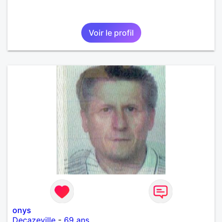
Voir le profil
onys
Decazeville
-
69 ans