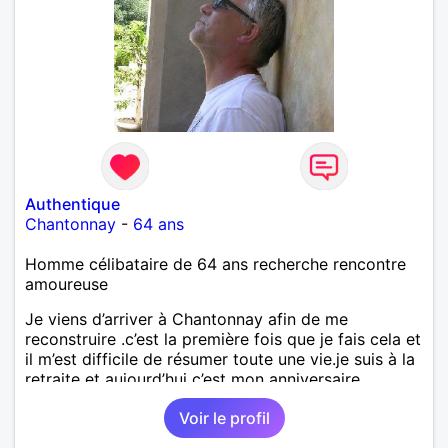
Authentique
Chantonnay
-
64 ans
Homme célibataire de 64 ans recherche rencontre
amoureuse
Je viens d’arriver à Chantonnay afin de me
reconstruire .c’est la première fois que je fais cela et
il m’est difficile de résumer toute une vie.je suis à la
retraite et aujourd’hui c’est mon anniversaire
!J’aimerais rencontrer quelqu’un qui partage les
Voir le profil
mêmes valeurs qui font de quelqu’un un être humain