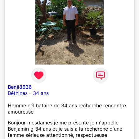
Benji8636
Béthines
-
34 ans
Homme célibataire de 34 ans recherche rencontre
amoureuse
Bonjour mesdames je me présente je m'appelle
Benjamin g 34 ans et je suis à la recherche d'une
femme sérieuse attentionné, respectueuse