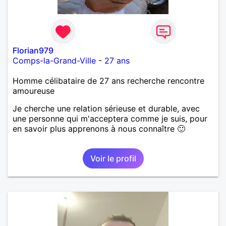
Florian979
Comps-la-Grand-Ville
-
27 ans
Homme célibataire de 27 ans recherche rencontre
amoureuse
Je cherche une relation sérieuse et durable, avec
une personne qui m'acceptera comme je suis, pour
en savoir plus apprenons à nous connaître 🙂
Voir le profil