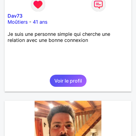
Dav73
Moûtiers
-
41 ans
Je suis une personne simple qui cherche une
relation avec une bonne connexion
Voir le profil