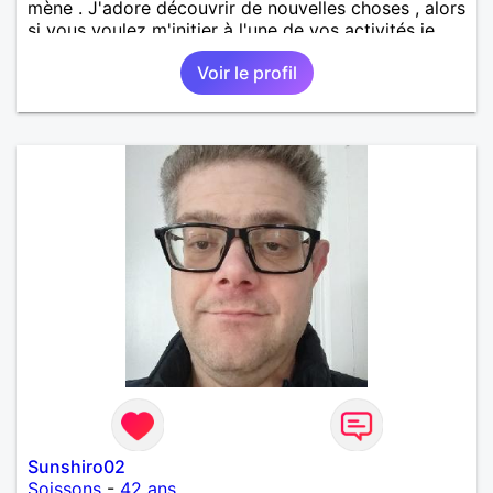
mène . J'adore découvrir de nouvelles choses , alors
si vous voulez m'initier à l'une de vos activités je
suis partant.
Voir le profil
Sunshiro02
Soissons
-
42 ans