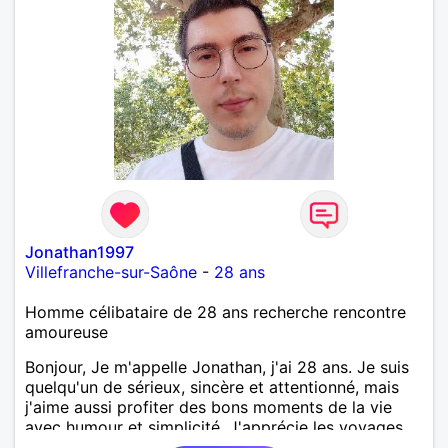
Jonathan1997
Villefranche-sur-Saône
-
28 ans
Homme célibataire de 28 ans recherche rencontre
amoureuse
Bonjour, Je m'appelle Jonathan, j'ai 28 ans. Je suis
quelqu'un de sérieux, sincère et attentionné, mais
j'aime aussi profiter des bons moments de la vie
avec humour et simplicité. J'apprécie les voyages,
les découvertes, les jeux vidéo et les moments de