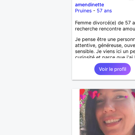
amendinette
Pruines
-
57 ans
Femme divorcé(e) de 57 
recherche rencontre amo
Je pense être une person
attentive, généreuse, ouve
sensible. Je viens ici un p
curiosité et parce que j'ai 
sentiment que de temps e
Voir le profil
temps, le destin à besoin 
petit coup de pouce!