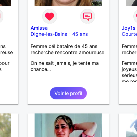
Amissa
Joy1s
Digne-les-Bains
-
45 ans
Court
ans
Femme célibataire de 45 ans
Femme
ureuse
recherche rencontre amoureuse
recher
pour
On ne sait jamais, je tente ma
Femme 
s
chance...
joyeus
sérieu
me res
des dé
Voir le profil
monde 
serein
long t