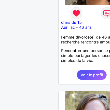
chris du 15
Aurillac
-
46 ans
Femme divorcé(e) de 46 
recherche rencontre amo
Rencontrer une personne 
simple partager les chose
simples de la vie.
Voir le profil