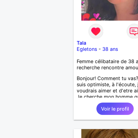
Tala
Egletons
-
38 ans
Femme célibataire de 38 
recherche rencontre amo
Bonjour! Comment tu vas?
suis optimiste, à l'écoute, 
voudrais aimer et d'etre a
Je cherche mon homme qu
38-48 ans. Aussi en Corre
Voir le profil
préférence ou dans son al
vu que je travaille en CDI 
ne peux pas souvent voy
loin. Merci. Bon chance à t
monde.