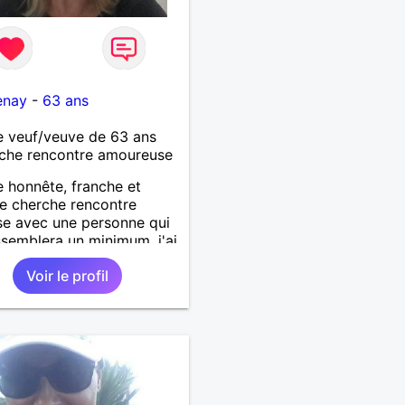
enay
-
63 ans
 veuf/veuve de 63 ans
che rencontre amoureuse
honnête, franche et
e cherche rencontre
se avec une personne qui
semblera un minimum. j'ai
fauts comme tout le
Voir le profil
et souhaite une vie
e dans une relation sur du
erme.