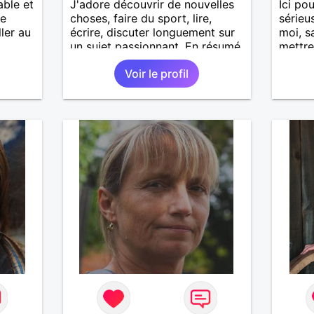
able et
J'adore découvrir de nouvelles
Ici po
le
choses, faire du sport, lire,
sérieu
ler au
écrire, discuter longuement sur
moi, s
un sujet passionnant. En résumé,
mettre
profiter de la vie, tout
Voir le profil
simplement!