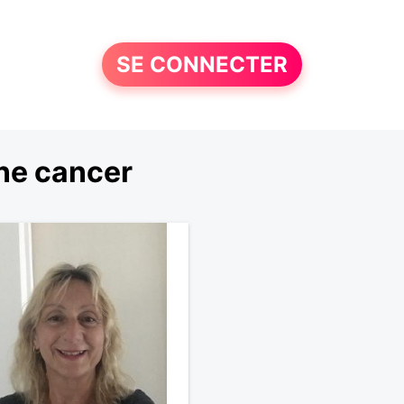
SE CONNECTER
ne cancer