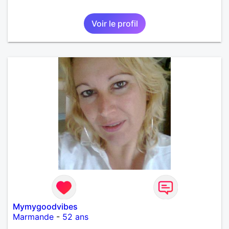
Voir le profil
Mymygoodvibes
Marmande
-
52 ans