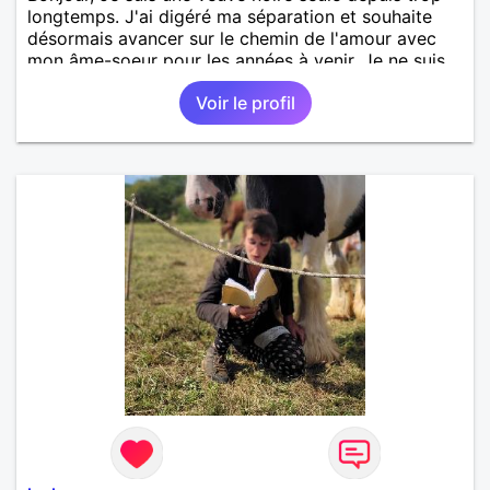
longtemps. J'ai digéré ma séparation et souhaite
désormais avancer sur le chemin de l'amour avec
mon âme-soeur pour les années à venir. Je ne suis
pas fermé à de nouveaux enfants mais par le biais
Voir le profil
de l'adoption car je suis désormais incapable à mon
âge. Je fait du sport, de la flûte traversière et je
tricote des équipements pour les voitures. Votre
passion sera ma passion. Et notre passion
enflammera notre amour. Et notre amour sera
glouton.